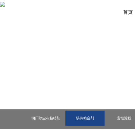
首页
钢厂除尘灰粘结剂
镁砖粘合剂
变性淀粉